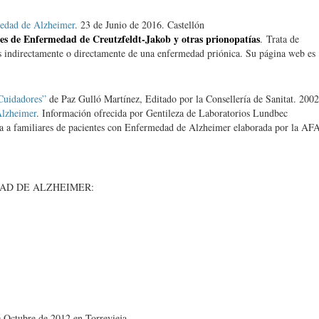
medad de Alzheimer
. 23 de Junio de 2016. Castellón
res de Enfermedad de Creutzfeldt-Jakob y otras prionopatías
. Trata de
as indirectamente o directamente de una enfermedad priónica. Su página web es
Cuidadores”
de Paz Gulló Martínez, Editado por la Consellería de Sanitat. 2002
lzheimer
. Información ofrecida por Gentileza de Laboratorios Lundbec
ida a familiares de pacientes con Enfermedad de Alzheimer elaborada por la AF
AD DE ALZHEIMER:
e Octubre de 2012 en Torrevieja.