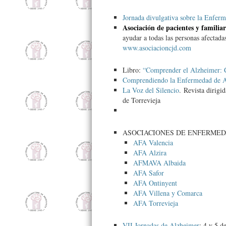
Jornada divulgativa sobre la Enfer
Asociación de pacientes y familia
ayudar a todas las personas afectad
www.asociacioncjd.com
Libro:
“Comprender el Alzheimer: 
Comprendiendo la Enfermedad de A
La Voz del Silencio
. Revista dirig
de Torrevieja
ASOCIACIONES DE ENFERMED
AFA Valencia
AFA Alzira
AFMAVA Albaida
AFA Safor
AFA Ontinyent
AFA Villena y Comarca
AFA Torrevieja
VII Jornadas de Alzheimer
: 4 y 5 d