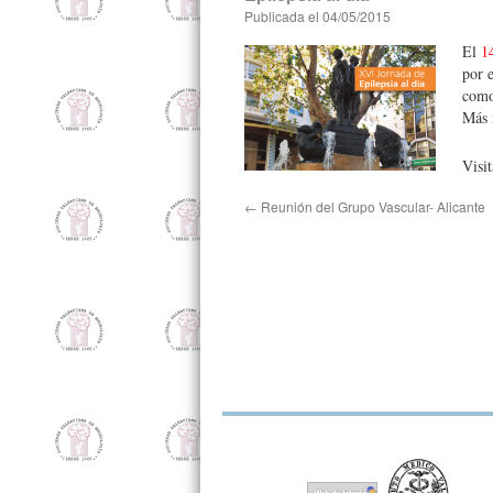
Publicada el
04/05/2015
El
1
por 
como
Más 
Visit
←
Reunión del Grupo Vascular- Alicante