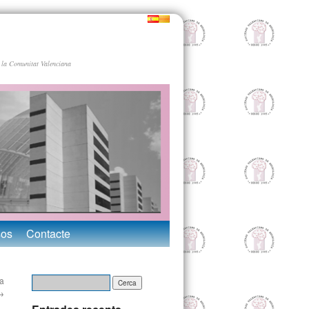
 la Comunitat Valenciana
sos
Contacte
ia
→