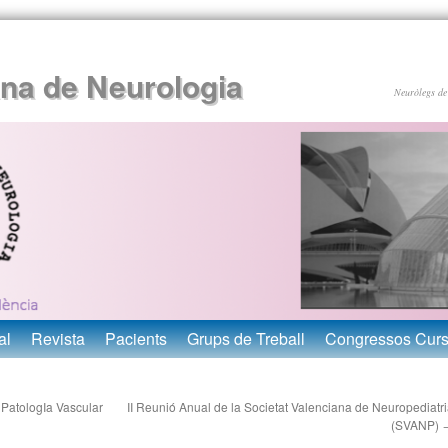
ana de Neurologia
Neuròlegs de
al
Revista
Pacients
Grups de Treball
Congressos Cur
 PatologIa Vascular
II Reunió Anual de la Societat Valenciana de Neuropediatr
(SVANP)