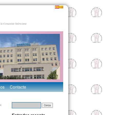
 la Comunitat Valenciana
sos
Contacte
→