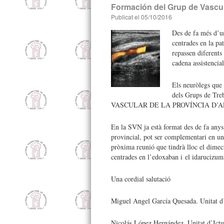
Formación del Grup de Vascul
Publicat el
05/10/2016
Des de fa més d’un
centrades en la pa
repassen diferents
cadena assistencial
Els neuròlegs que 
dels Grups de T
VASCULAR DE LA PROVÍNCIA D’A
En la SVN ja està format des de fa anys
provincial, pot ser complementari en un à
pròxima reunió que tindrà lloc el dimec
centrades en l’edoxaban i el idarucizum
Una cordial salutació
Miguel Angel García Quesada. Unitat d’
Nicolás López Hernández. Unitat d’Ictus