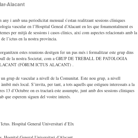
ar-Alacant
 any i amb una periodicitat mensual s’estan realitzant sessions clíniques
tologia vascular en l’Hospital Geneal d’Alacant en les que fonamentalment es
 temes per mitjà de sessions i casos clínics, així com aspectes relacionats amb la
 de l’ictus en la nostra província.
organitzen estes reunions desitgen fer un pas més i formalitzar este grup dins
reball de la nostra Societat, com a GRUP DE TREBALL DE PATOLOGIA
LACANT (FÒRUM ICTUS ALACANT) .
 un grup de vascular a nivell de la Comunitat. Este nou grup, a nivell
mbit més local. S’invita, per tant, a tots aquells que estigueu interessats a la
res 13 d’Octubre on es tractarà este assumpte, junt amb dos sessions clíniques
ab que esperem siguen del vostre interés.
Ictus. Hospital General Universitari d’Elx
. Hospital General Universitari d’Alacant