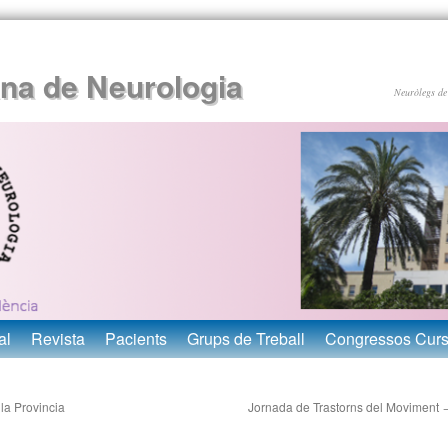
ana de Neurologia
Neuròlegs de
al
Revista
Pacients
Grups de Treball
Congressos Cur
la Provincia
Jornada de Trastorns del Moviment