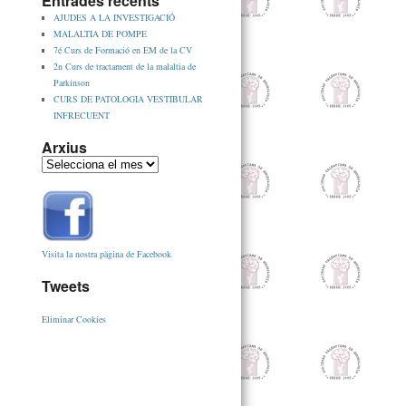
Entrades recents
AJUDES A LA INVESTIGACIÓ
MALALTIA DE POMPE
7é Curs de Formació en EM de la CV
2n Curs de tractament de la malaltia de
Parkinson
CURS DE PATOLOGIA VESTIBULAR
INFRECUENT
Arxius
Visita la nostra pàgina de Facebook
Tweets
Eliminar Cookies