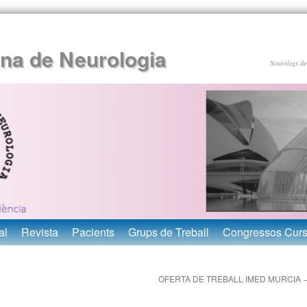
ana de Neurologia
Neuròlegs de
al
Revista
Pacients
Grups de Treball
Congressos Cur
OFERTA DE TREBALL IMED MURCIA