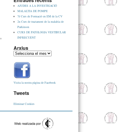
Entrades recents
AJUDES A LA INVESTIGACIÓ
MALALTIA DE POMPE
7é Curs de Formació en EM de la CV
2n Curs de tractament de la malaltia de
Parkinson
CURS DE PATOLOGIA VESTIBULAR
→
INFRECUENT
Arxius
Visita la nostra pàgina de Facebook
Tweets
Eliminar Cookies