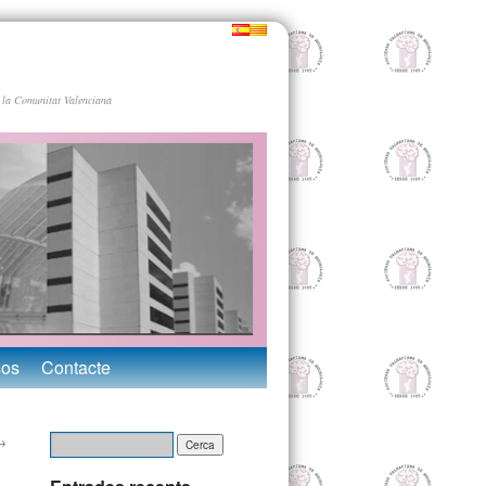
 la Comunitat Valenciana
sos
Contacte
→