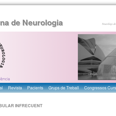
ana de Neurologia
Neuròlegs de
al
Revista
Pacients
Grups de Treball
Congressos Cur
IBULAR INFRECUENT