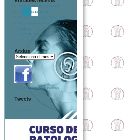
Entrades recents
AJUDES A LA INVESTIGACIÓ
MALALTIA DE POMPE
7é Curs de Formació en EM de la CV
2n Curs de tractament de la malaltia de
Parkinson
CURS DE PATOLOGIA VESTIBULAR
INFRECUENT
Arxius
Visita la nostra pàgina de Facebook
Tweets
Eliminar Cookies